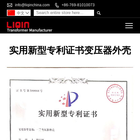

info@liqinchina.com

+86-769-81010073

中文

To
实用新型专利证书变压器外壳