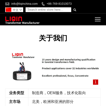

info@liqinchina.com

+86-769-81010073

中文

To
关于我们
1
业务类型
制造商，OEM服务，技术化取向
主市场
北美，欧洲和亚洲的部分