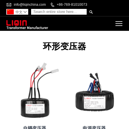

info@liqinchina.com

+86-769-81010073

中文

To
环形变压器
自耦变压器
电源变压器