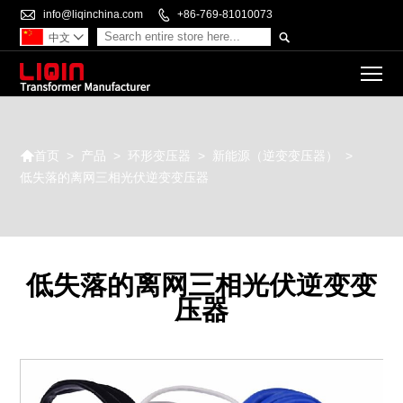

info@liqinchina.com

+86-769-81010073

中文

To

>
产品
>
环形变压器
>
新能源（逆变变压器）
>
首页
低失落的离网三相光伏逆变变压器
低失落的离网三相光伏逆变变
压器