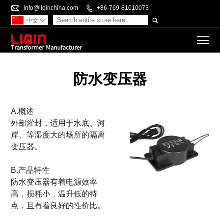

info@liqinchina.com

+86-769-81010073

中文

To
防水变压器
A.概述
外部灌封，适用于水底、河
岸、等湿度大的场所的隔离
变压器。
B.产品特性
防水变压器有着电源效率
高，损耗小，温升低的特
点，且有着良好的性价比。