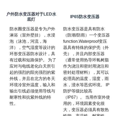
户外防水变压器对于LED水
IP65防水变压器
底灯
防水圈变压器是专为户外
防水变压器是具有防水
淋浴（室外壁挂），水浸
（防潮/防雨）一个变压器
泡（泳池，河流，海
function.Waterproof变压
洋），空气湿度等设计的
器具有特殊的保护壳（外
环形变压器防水设计，具
壳），并且内部变压器
有过载和短路保护。 为了
（通常使用热导环氧树脂
应对与电线老化白天所引
作为浇注和密封用浇注和
起的强烈的阳光强烈的紫
密封处理材料），其可以
外线，并且在北方的冬天
处理高的温度，湿度，雨
环境冷室外温度，输入和
水，浸水等恶劣环境。 IP
输出引线必须使用导线与
防护等级比较高
耐寒性和抗紫外线的特
（IP67）。 当用作室外使
性。
用的，环境因素变化很
大，变压器必须具有散热
性能，高温性，耐寒性，