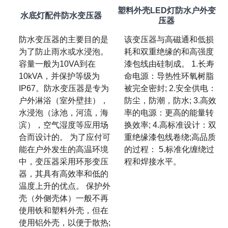
塑料外壳LED灯防水户外变
水底灯配件防水变压器
压器
防水变压器的主要目的是
该变压器与高磁通和低损
为了防止雨水或水浸泡。
耗和双重绝缘的和高强度
容量一般为10VA到在
漆包线由硅制成。 1.长寿
10kVA，并保护等级为
命电源：导热性环氧树脂
IP67。防水变压器是专为
被完全密封; 2.安全供电：
户外淋浴（室外壁挂），
防尘，防潮，防水; 3.高效
水浸泡（泳池，河流，海
率的电源：更高的能量转
滨），空气湿度等应用场
换效率; 4.高标准设计：双
合而设计的。 为了应付可
重绝缘漆包线卷绕;高品质
能在户外发生的高温环境
的过程： 5.标准化缠绕过
中，变压器采用环形变压
程和焊接水平。
器，其具有高效率和低的
温度上升的优点。 保护外
壳（外侧壳体）一般不再
使用铁和塑料外壳，但在
使用铝外壳，以便于散热;