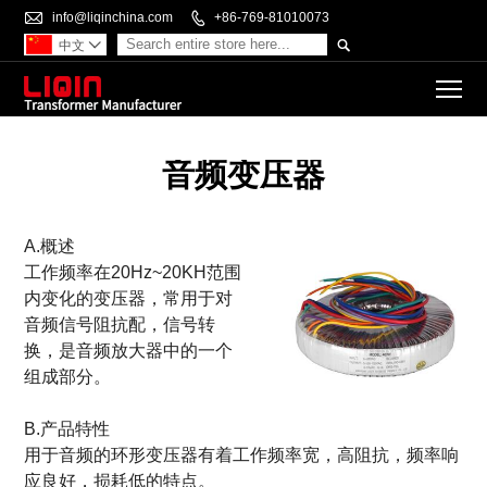

info@liqinchina.com

+86-769-81010073

中文

To
音频变压器
A.概述
工作频率在20Hz~20KH范围
内变化的变压器，常用于对
音频信号阻抗配，信号转
换，是音频放大器中的一个
组成部分。
B.产品特性
用于音频的环形变压器有着工作频率宽，高阻抗，频率响
应良好，损耗低的特点。