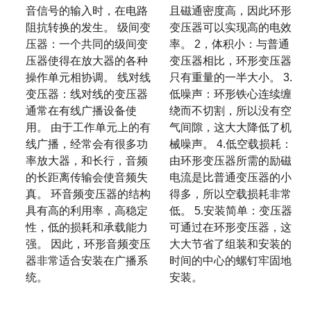
音信号的输入时，在电路
且磁通密度高，因此环形
阻抗转换的发生。 级间变
变压器可以实现高的电效
压器：一个共同的级间变
率。 2，体积小：与普通
压器使得在放大器的各种
变压器相比，环形变压器
操作单元相协调。 线对线
只有重量的一半大小。 3.
变压器：线对线的变压器
低噪声：环形铁心连续缠
通常在有线广播设备使
绕而不切割，所以没有空
用。 由于工作单元上的有
气间隙，这大大降低了机
线广播，经常会有很多功
械噪声。 4.低空载损耗：
率放大器，和长行，音频
由环形变压器所需的励磁
的长距离传输会使音频失
电流是比普通变压器的小
真。 环音频变压器的结构
得多，所以空载损耗非常
具有高的利用率，高稳定
低。 5.安装简单：变压器
性，低的损耗和承载能力
可通过在环形变压器，这
强。 因此，环形音频变压
大大节省了组装和安装的
器非常适合安装在广播系
时间的中心的螺钉牢固地
统。
安装。