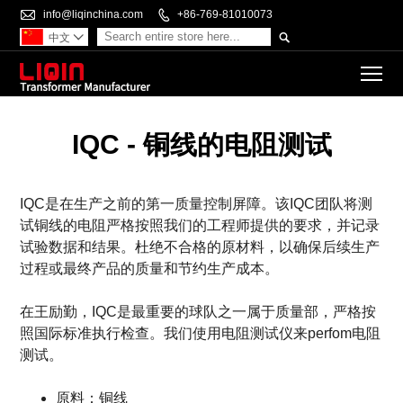

info@liqinchina.com

+86-769-81010073

中文

To
IQC - 铜线的电阻测试
IQC是在生产之前的第一质量控制屏障。该IQC团队将测
试铜线的电阻严格按照我们的工程师提供的要求，并记录
试验数据和结果。杜绝不合格的原材料，以确保后续生产
过程或最终产品的质量和节约生产成本。
在王励勤，IQC是最重要的球队之一属于质量部，严格按
照国际标准执行检查。我们使用电阻测试仪来perfom电阻
测试。
原料：铜线