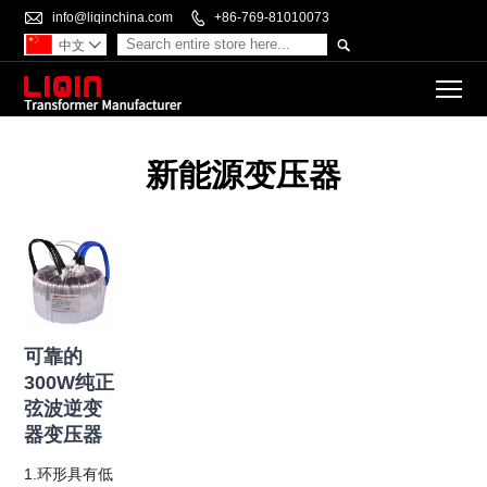

info@liqinchina.com

+86-769-81010073

中文

To
新能源变压器
可靠的
300W纯正
弦波逆变
器变压器
1.环形具有低