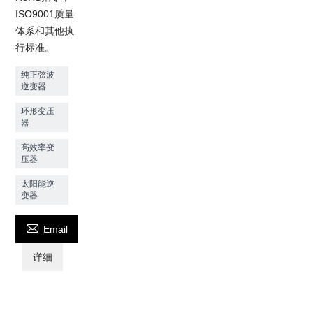
ISO9001质量
体系和其他执
行标准。
纯正弦波
逆变器
环形变压
器
高效率变
压器
太阳能逆
变器

Email
详细