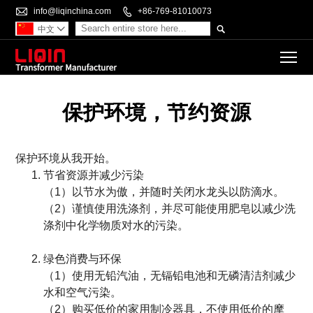

info@liqinchina.com

+86-769-81010073

中文

To
保护环境，节约资源
保护环境从我开始。
节省资源并减少污染
（1）以节水为傲，并随时关闭水龙头以防滴水。
（2）谨慎使用洗涤剂，并尽可能使用肥皂以减少洗
涤剂中化学物质对水的污染。
绿色消费与环保
（1）使用无铅汽油，无镉铅电池和无磷清洁剂减少
水和空气污染。
（2）购买低价的家用制冷器具，不使用低价的摩