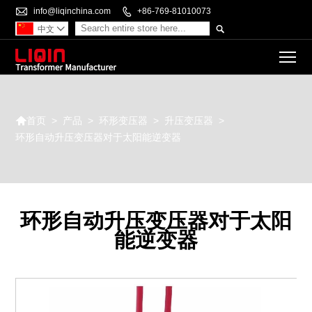

info@liqinchina.com

+86-769-81010073

中文

To

>
产品
>
环形变压器
>
升压变压器
>
首页
环形自动升压变压器对于太阳能逆变器
环形自动升压变压器对于太阳
能逆变器