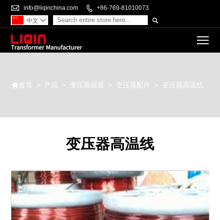

info@liqinchina.com

+86-769-81010073

中文

To

>
产品
>
变压器组装
>
变压器配件
>
变压器高温线
首页
变压器高温线