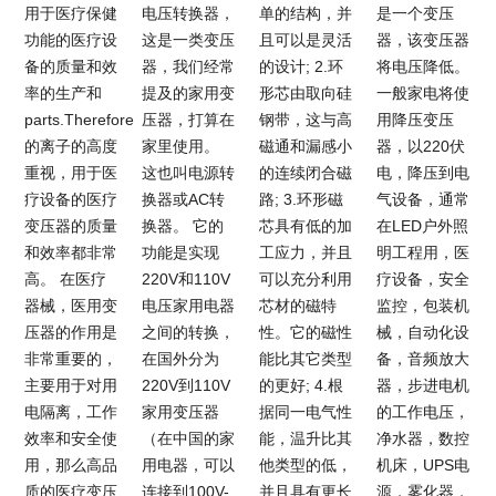
用于医疗保健
电压转换器，
单的结构，并
是一个变压
功能的医疗设
这是一类变压
且可以是灵活
器，该变压器
备的质量和效
器，我们经常
的设计; 2.环
将电压降低。
率的生产和
提及的家用变
形芯由取向硅
一般家电将使
parts.Therefore
压器，打算在
钢带，这与高
用降压变压
的离子的高度
家里使用。
磁通和漏感小
器，以220伏
重视，用于医
这也叫电源转
的连续闭合磁
电，降压到电
疗设备的医疗
换器或AC转
路; 3.环形磁
气设备，通常
变压器的质量
换器。 它的
芯具有低的加
在LED户外照
和效率都非常
功能是实现
工应力，并且
明工程用，医
高。 在医疗
220V和110V
可以充分利用
疗设备，安全
器械，医用变
电压家用电器
芯材的磁特
监控，包装机
压器的作用是
之间的转换，
性。它的磁性
械，自动化设
非常重要的，
在国外分为
能比其它类型
备，音频放大
主要用于对用
220V到110V
的更好; 4.根
器，步进电机
电隔离，工作
家用变压器
据同一电气性
的工作电压，
效率和安全使
（在中国的家
能，温升比其
净水器，数控
用，那么高品
用电器，可以
他类型的低，
机床，UPS电
质的医疗变压
连接到100V-
并且具有更长
源，雾化器，