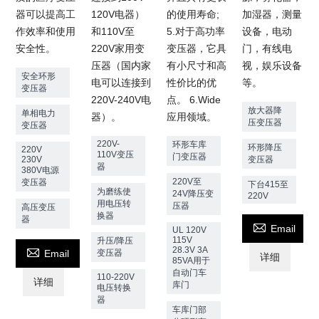
器可以提高工
120V电器）
的使用寿命;
加湿器，测量
作效率和使用
和110V至
5.对于高功率
设备，电动
安全性。
220V家用变
变压器，它具
门，有线电
压器（国内家
有小尺寸和高
视，娱乐设备
安全环形
电可以连接到
性价比的优
等。
变压器
220V-240V电
点。 6.Wide
放大器降
单相电力
器）。
应用领域。
压变压器
变压器
220V-
环形车库
环形降压
220V
110V变压
门变压器
230V
变压器
器
380V电源
220V至
变压器
下台415至
为磨练使
24V降压变
220V
用电压转
压器
高压变压
换器
器

Email
UL 120V
115V
升压/降压

28.3V 3A
Email
变压器
详细
85VA用于
自动门车
110-220V
详细
库门
电压转换
器
车库门部