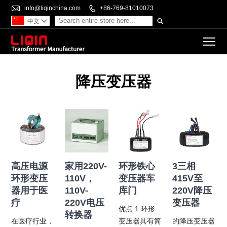

info@liqinchina.com

+86-769-81010073

中文

To
降压变压器
高压电源
家用220V-
环形铁心
3三相
环形变压
110V，
变压器车
415V至
器用于医
110V-
库门
220V降压
疗
220V电压
变压器
优点 1.环形
转换器
在医疗行业，
变压器具有简
的降压变压器