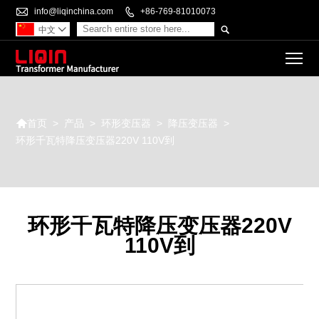

info@liqinchina.com

+86-769-81010073

中文

To

>
产品
>
环形变压器
>
降压变压器
>
首页
环形千瓦特降压变压器220V 110V到
环形千瓦特降压变压器220V
110V到