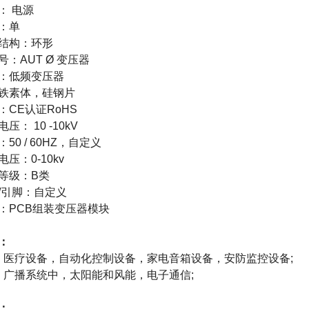
：
电源
：
单
结构：
环形
号：
AUT
Ø
变压器
：
低频变压器
铁素体，硅钢片
：
CE认证RoHS
电压：
10
-10kV
：
50 / 60HZ，自定义
电压：
0-10kv
等级：
B类
/引脚：
自定义
：
PCB组装变压器模块
：
医疗设备，自动化控制设备，家电音箱设备，安防监控设备;
广播系统中，太阳能和风能，电子通信;
：