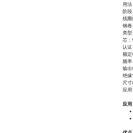
用法
阶段
线圈
钢卷
类型
芯：
认证
额定
频率
输出
绝缘
尺寸
应用
应用
优点