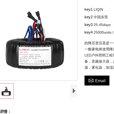
key1
LIQIN
key2
中国东莞
key3
25-45days
key4
25000units 
的降压变压器是一
一般家电将使用降
LED户外照明工
备，音频放大器，
源，雾化器，加湿

Email
详情：