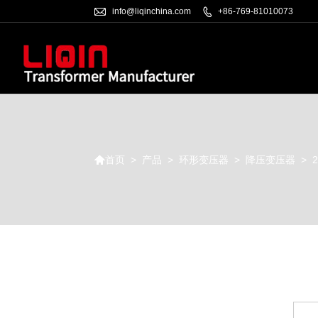

info@liqinchina.com

+86-769-81010073

>
产品
>
环形变压器
>
降压变压器
>
首页